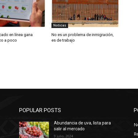
Noticias
cado en línea gana
No es un problema de inmigración,
oco a poco
es de trabajo
POPULAR POSTS
P
Abundancia de uva, lista para
No
salir al mercado
Re
9 julio, 2024