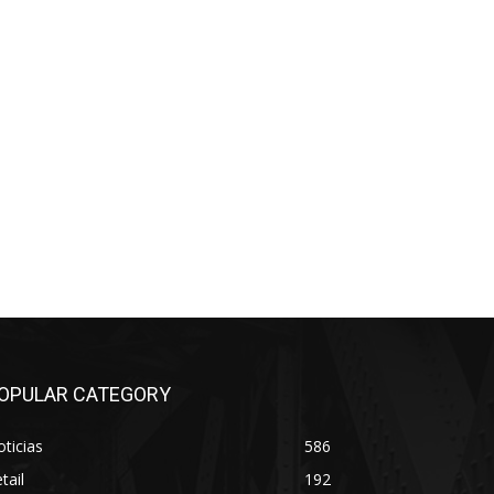
OPULAR CATEGORY
ticias
586
tail
192