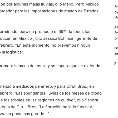
n por algunas malas lluvias, dijo Mello. Pero México
ba
al, jugador para las importaciones de mango de Estados
Or
du
Al
terminado, pero en promedio el 65% de todos los
he
ucen en México”, dijo Jessica Bohlman, gerente de
br
 febrero. “En este momento, no prevemos ningún
ce
a logística”.
sa
JC
 primera semana de enero y se espera que se extienda
enzó a mediados de enero, y para Ciruli Bros., en
ebrero. “Las abundantes lluvias de los meses de otoño
los árboles en las regiones de cultivo”, dijo Sandra
tegia de Ciruli Bros. “La floración ha sido fuerte y,
ea un poco más grande . “