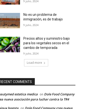
9 julio, 2024
No es un problema de
inmigración, es de trabajo
9 julio, 2024
Precios altos y suministro bajo
para los vegetales secos en el
cambio de temporada
9 julio, 2024
Load more
RECENT COMMENTS
autymed estetica medica
Dole Food Company
on
ea nueva asociación para luchar contra la TR4
ipux bogota
Dole Food Company crea nueva
on