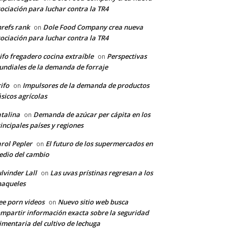
ociación para luchar contra la TR4
refs rank
Dole Food Company crea nueva
on
ociación para luchar contra la TR4
ifo fregadero cocina extraíble
Perspectivas
on
ndiales de la demanda de forraje
ifo
Impulsores de la demanda de productos
on
sicos agrícolas
talina
Demanda de azúcar per cápita en los
on
incipales países y regiones
rol Pepler
El futuro de los supermercados en
on
dio del cambio
lvinder Lall
Las uvas prístinas regresan a los
on
naqueles
ee porn videos
Nuevo sitio web busca
on
mpartir información exacta sobre la seguridad
imentaria del cultivo de lechuga