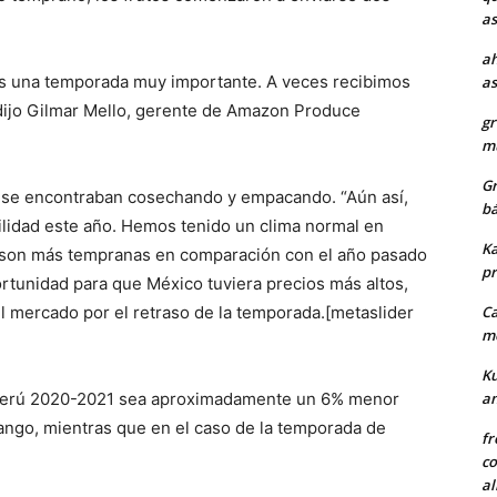
as
ah
 es una temporada muy importante. A veces recibimos
as
, dijo Gilmar Mello, gerente de Amazon Produce
gr
mu
Gr
 se encontraban cosechando y empacando. “Aún así,
bá
lidad este año. Hemos tenido un clima normal en
Ka
ha son más tempranas en comparación con el año pasado
pr
ortunidad para que México tuviera precios más altos,
 mercado por el retraso de la temporada.[metaslider
Ca
me
Ku
Perú 2020-2021 sea aproximadamente un 6% menor
a
Mango, mientras que en el caso de la temporada de
fr
co
al