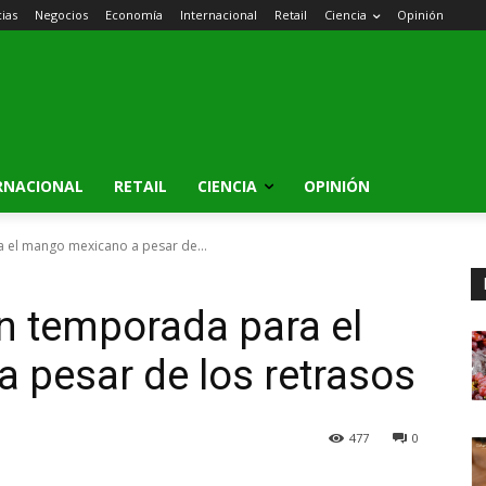
cias
Negocios
Economía
Internacional
Retail
Ciencia
Opinión
RNACIONAL
RETAIL
CIENCIA
OPINIÓN
 el mango mexicano a pesar de...
n temporada para el
 pesar de los retrasos
477
0