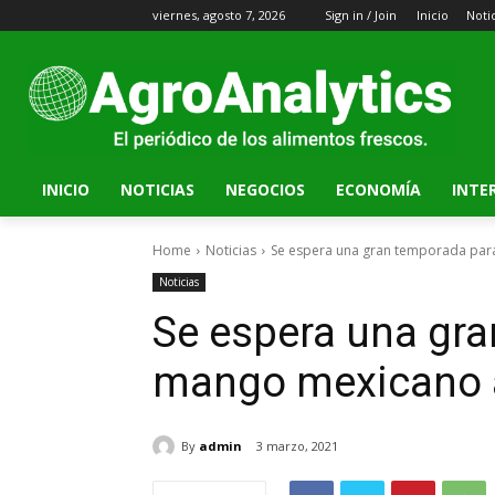
viernes, agosto 7, 2026
Sign in / Join
Inicio
Noti
INICIO
NOTICIAS
NEGOCIOS
ECONOMÍA
INTE
Home
Noticias
Se espera una gran temporada para
Noticias
Se espera una gra
mango mexicano a
By
admin
3 marzo, 2021