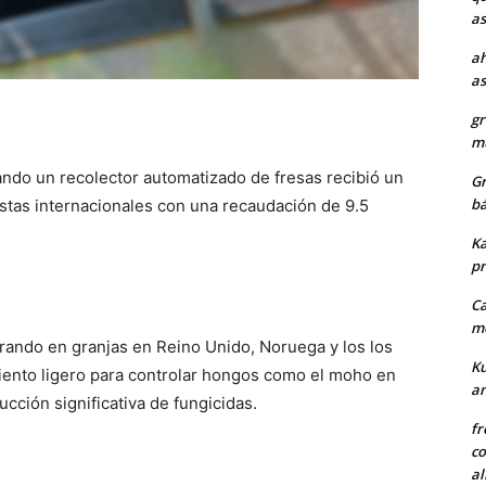
as
ah
as
gr
mu
ando un recolector automatizado de fresas recibió un
Gr
bá
istas internacionales con una recaudación de 9.5
Ka
pr
Ca
me
rando en granjas en Reino Unido, Noruega y los los
Ku
miento ligero para controlar hongos como el moho en
a
ucción significativa de fungicidas.
fr
co
al