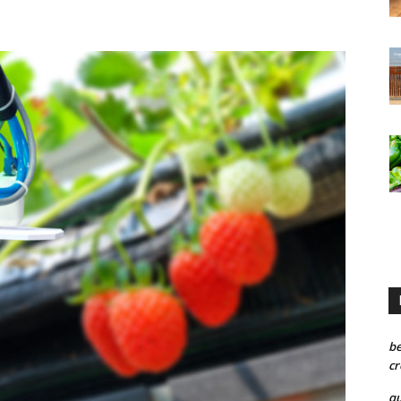
be
cr
qu