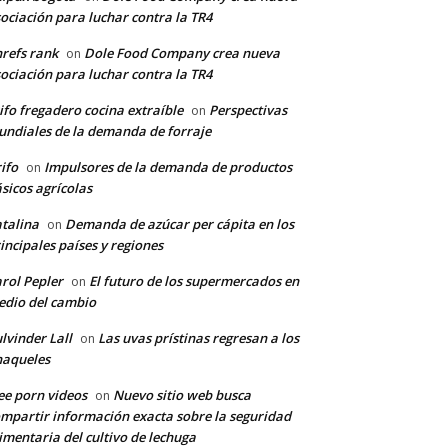
ociación para luchar contra la TR4
refs rank
Dole Food Company crea nueva
on
ociación para luchar contra la TR4
ifo fregadero cocina extraíble
Perspectivas
on
ndiales de la demanda de forraje
ifo
Impulsores de la demanda de productos
on
sicos agrícolas
talina
Demanda de azúcar per cápita en los
on
incipales países y regiones
rol Pepler
El futuro de los supermercados en
on
dio del cambio
lvinder Lall
Las uvas prístinas regresan a los
on
naqueles
ee porn videos
Nuevo sitio web busca
on
mpartir información exacta sobre la seguridad
imentaria del cultivo de lechuga