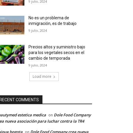
9 julio, 2024
No es un problema de
inmigración, es de trabajo
9 julio, 2024
Precios altos y suministro bajo
para los vegetales secos en el
cambio de temporada
9 julio, 2024
Load more
RECENT COMMENTS
autymed estetica medica
Dole Food Company
on
ea nueva asociación para luchar contra la TR4
ipux bogota
Dole Food Company crea nueva
on