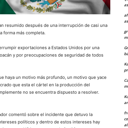
as
ah
as
an resumido después de una interrupción de casi una
gr
na forma más completa.
mu
terrumpir exportaciones a Estados Unidos por una
Gr
bá
acán y por preocupaciones de seguridad de todos
Ka
pr
ue haya un motivo más profundo, un motivo que yace
Ca
crado que esta el cártel en la producción del
me
implemente no se encuentra dispuesto a resolver.
Ku
a
fr
dor comentó sobre el incidente que detuvo la
co
ntereses políticos y dentro de estos intereses hay
al