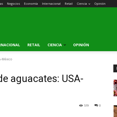
ias
Negocios
Economía
Internacional
Retail
Ciencia
Opinión
RNACIONAL
RETAIL
CIENCIA
OPINIÓN
A-México
 de aguacates: USA-
519
0