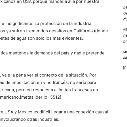
exicanos en USA porque mandaría allá por nuestra
ba
Or
du
 insignificante. La protección de la industria
Al
los ya sufren tremendos desafíos en California (donde
he
ostes de agua son solo los más evidentes.
br
ce
tica mantenga la demanda del país y nadie pretende
sa
JC
ale la pena ver el contexto de la situación. Por
es de importación en vino francés, no sería para
ericana, pero en respuesta a límites franceses en
americano.
[metaslider id=5512]
 USA y México es difícil llegar a una conexión causal
involucrando otras industrias.