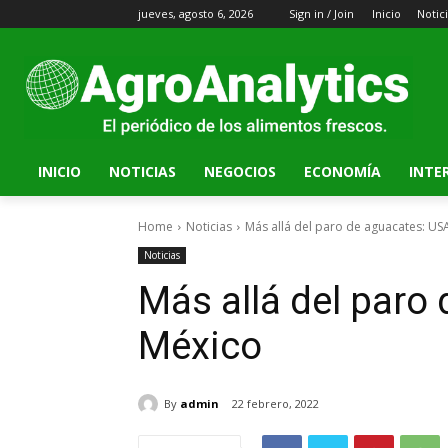
jueves, agosto 6, 2026
Sign in / Join
Inicio
Notic
INICIO
NOTICIAS
NEGOCIOS
ECONOMÍA
INTE
Home
Noticias
Más allá del paro de aguacates: US
Noticias
Más allá del paro
México
By
admin
22 febrero, 2022