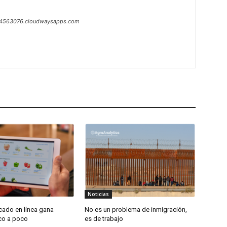
1-4563076.cloudwaysapps.com
Noticias
cado en línea gana
No es un problema de inmigración,
oco a poco
es de trabajo