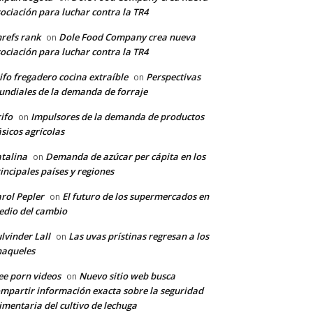
ociación para luchar contra la TR4
refs rank
Dole Food Company crea nueva
on
ociación para luchar contra la TR4
ifo fregadero cocina extraíble
Perspectivas
on
ndiales de la demanda de forraje
ifo
Impulsores de la demanda de productos
on
sicos agrícolas
talina
Demanda de azúcar per cápita en los
on
incipales países y regiones
rol Pepler
El futuro de los supermercados en
on
dio del cambio
lvinder Lall
Las uvas prístinas regresan a los
on
naqueles
ee porn videos
Nuevo sitio web busca
on
mpartir información exacta sobre la seguridad
imentaria del cultivo de lechuga