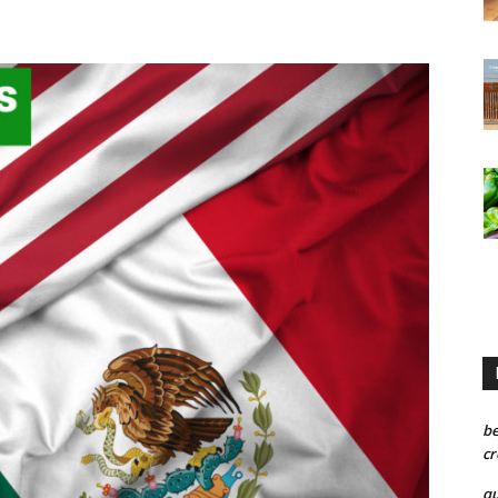
be
cr
qu