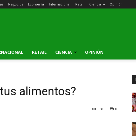
ias
Negocios
Economía
Internacional
Retail
Ciencia
Opinión
RNACIONAL
RETAIL
CIENCIA
OPINIÓN
tus alimentos?
358
0