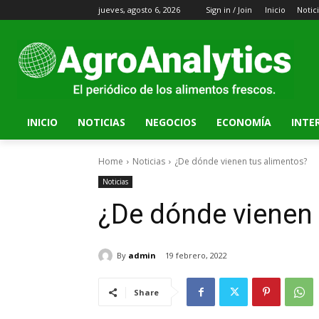
jueves, agosto 6, 2026
Sign in / Join
Inicio
Notic
INICIO
NOTICIAS
NEGOCIOS
ECONOMÍA
INTE
Home
Noticias
¿De dónde vienen tus alimentos?
Noticias
¿De dónde vienen 
By
admin
19 febrero, 2022
Share