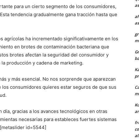
as
rtante para un cierto segmento de los consumidores,
 Esta tendencia gradualmente gana tracción hasta que
ah
as
gr
s agrícolas ha incrementado significativamente en los
mu
imiento en brotes de contaminación bacteriana que
Gr
Estos brotes afectan la seguridad del consumidor y
bá
 la producción y cadena de marketing.
Ka
pr
s más y más esencial. No nos sorprende que aparezcan
ue los consumidores quieres estar seguros de que sus
Ca
me
ud.
Ku
 día, gracias a los avances tecnológicos en otras
a
amientas necesarias para estableces fuertes sistemas
fr
[metaslider id=5544]
co
al