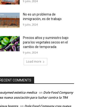
9 julio, 2024
No es un problema de
inmigración, es de trabajo
9 julio, 2024
Precios altos y suministro bajo
para los vegetales secos en el
cambio de temporada
9 julio, 2024
Load more
RECENT COMMENTS
autymed estetica medica
Dole Food Company
on
ea nueva asociación para luchar contra la TR4
ipux bogota
Dole Food Company crea nueva
on