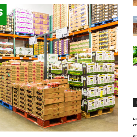
be
cr
qu