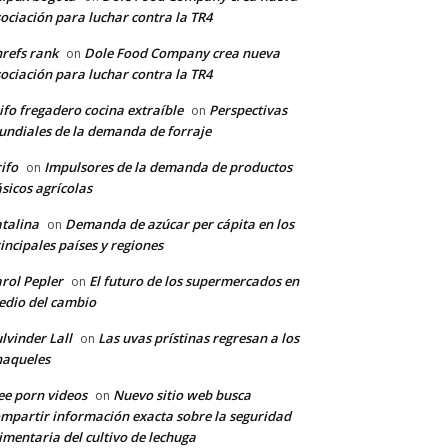
ociación para luchar contra la TR4
refs rank
Dole Food Company crea nueva
on
ociación para luchar contra la TR4
ifo fregadero cocina extraíble
Perspectivas
on
ndiales de la demanda de forraje
ifo
Impulsores de la demanda de productos
on
sicos agrícolas
talina
Demanda de azúcar per cápita en los
on
incipales países y regiones
rol Pepler
El futuro de los supermercados en
on
dio del cambio
lvinder Lall
Las uvas prístinas regresan a los
on
naqueles
ee porn videos
Nuevo sitio web busca
on
mpartir información exacta sobre la seguridad
imentaria del cultivo de lechuga