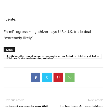
Fuente:
FarmProgress – Lighthizer says U.S.-U.K. trade deal
“extremely likely”
TAGS
Lighthizer dijo que el acuerdo comercial entre Estados Unidos y el Reino
Unido es "extremadamente probable"
Previous article
Next article
Instacart se asocia con Aldi
La Junta de Aguacate Hass