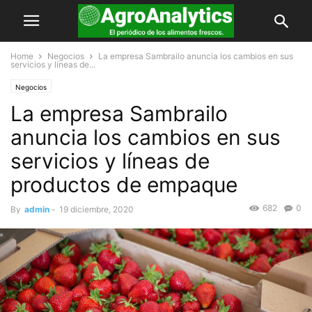
Home
Negocios
La empresa Sambrailo anuncia los cambios en sus
servicios y líneas de...
Negocios
La empresa Sambrailo
anuncia los cambios en sus
servicios y líneas de
productos de empaque
682
0
By
admin
-
19 diciembre, 2020