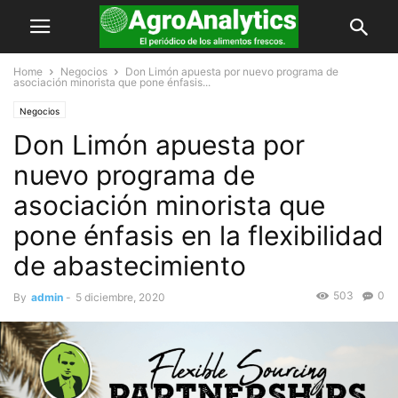
Home
Negocios
Don Limón apuesta por nuevo programa de
asociación minorista que pone énfasis...
Negocios
Don Limón apuesta por
nuevo programa de
asociación minorista que
pone énfasis en la flexibilidad
de abastecimiento
503
0
By
admin
-
5 diciembre, 2020