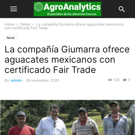
Home
Retail
La compañía Giumarra ofrece aguacates mexicanos
con certificado Fair Trade
Retail
La compañía Giumarra ofrece
aguacates mexicanos con
certificado Fair Trade
525
0
By
admin
-
28 noviembre, 2020