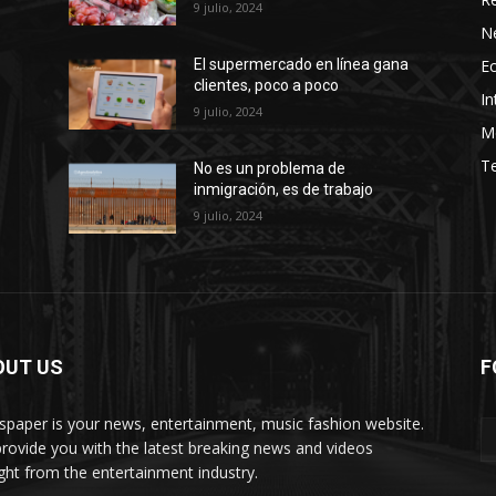
9 julio, 2024
N
E
El supermercado en línea gana
clientes, poco a poco
In
9 julio, 2024
M
T
No es un problema de
inmigración, es de trabajo
9 julio, 2024
OUT US
F
paper is your news, entertainment, music fashion website.
rovide you with the latest breaking news and videos
ight from the entertainment industry.