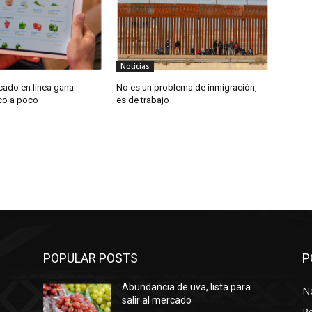
Noticias
cado en línea gana
No es un problema de inmigración,
oco a poco
es de trabajo
POPULAR POSTS
P
Abundancia de uva, lista para
No
salir al mercado
Re