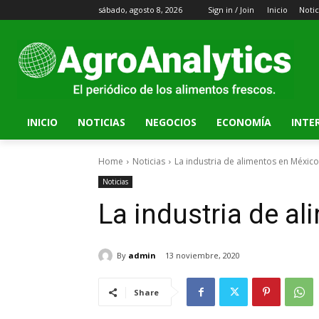
sábado, agosto 8, 2026
Sign in / Join
Inicio
Notic
INICIO
NOTICIAS
NEGOCIOS
ECONOMÍA
INTE
Home
Noticias
La industria de alimentos en México
Noticias
La industria de a
By
admin
13 noviembre, 2020
Share