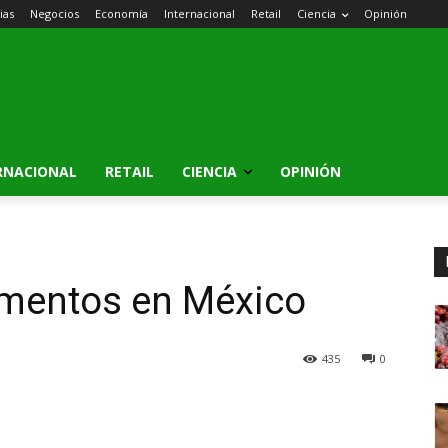
ias
Negocios
Economía
Internacional
Retail
Ciencia
Opinión
RNACIONAL
RETAIL
CIENCIA
OPINIÓN
limentos en México
435
0