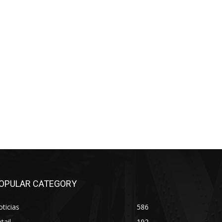
OPULAR CATEGORY
ticias
586
tail
192