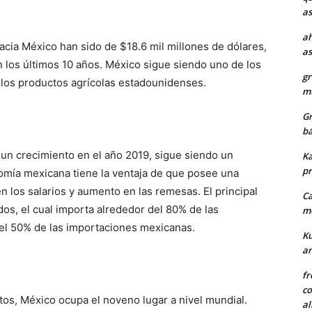
as
ah
acia México han sido de $18.6 mil millones de dólares,
as
los últimos 10 años. México sigue siendo uno de los
gr
los productos agrícolas estadounidenses.
mu
Gr
bá
un crecimiento en el año 2019, sigue siendo un
Ka
pr
omía mexicana tiene la ventaja de que posee una
 los salarios y aumento en las remesas. El principal
Ca
s, el cual importa alrededor del 80% de las
me
el 50% de las importaciones mexicanas.
Ku
a
fr
co
tos, México ocupa el noveno lugar a nivel mundial.
al