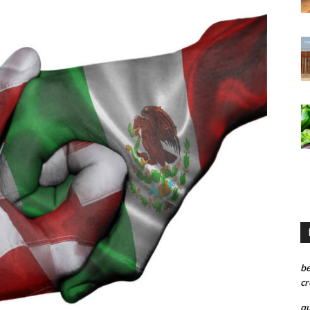
be
cr
qu