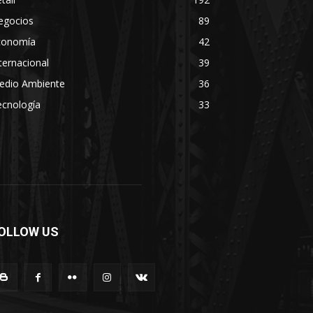
egocios
89
conomía
42
ternacional
39
edio Ambiente
36
ecnología
33
OLLOW US