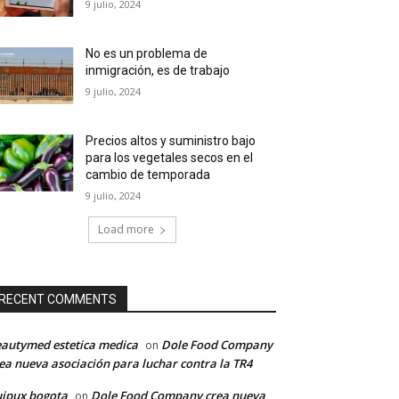
9 julio, 2024
No es un problema de
inmigración, es de trabajo
9 julio, 2024
Precios altos y suministro bajo
para los vegetales secos en el
cambio de temporada
9 julio, 2024
Load more
RECENT COMMENTS
autymed estetica medica
Dole Food Company
on
ea nueva asociación para luchar contra la TR4
ipux bogota
Dole Food Company crea nueva
on