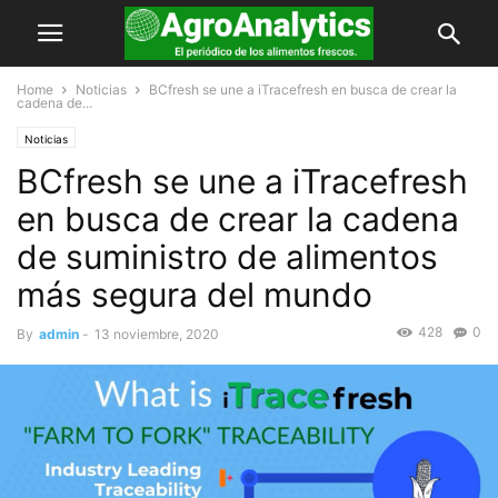
Home
Noticias
BCfresh se une a iTracefresh en busca de crear la
cadena de...
Noticias
BCfresh se une a iTracefresh
en busca de crear la cadena
de suministro de alimentos
más segura del mundo
428
0
By
admin
-
13 noviembre, 2020