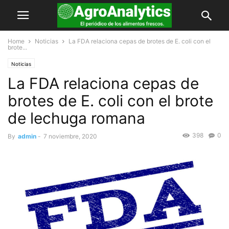
Home
Noticias
La FDA relaciona cepas de brotes de E. coli con el
brote...
Noticias
La FDA relaciona cepas de
brotes de E. coli con el brote
de lechuga romana
398
0
By
admin
-
7 noviembre, 2020