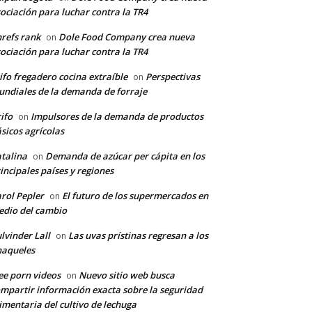
ociación para luchar contra la TR4
refs rank
Dole Food Company crea nueva
on
ociación para luchar contra la TR4
ifo fregadero cocina extraíble
Perspectivas
on
ndiales de la demanda de forraje
ifo
Impulsores de la demanda de productos
on
sicos agrícolas
talina
Demanda de azúcar per cápita en los
on
incipales países y regiones
rol Pepler
El futuro de los supermercados en
on
dio del cambio
lvinder Lall
Las uvas prístinas regresan a los
on
naqueles
ee porn videos
Nuevo sitio web busca
on
mpartir información exacta sobre la seguridad
imentaria del cultivo de lechuga