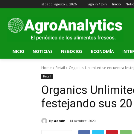
sábado, agosto 8, 2026
Sign in / Join
Inicio
Notic
INICIO
NOTICIAS
NEGOCIOS
ECONOMÍA
INTE
Home
Retail
Organics Unlimited se encuentra fest
Retail
Organics Unlimite
festejando sus 20
By
admin
14 octubre, 2020