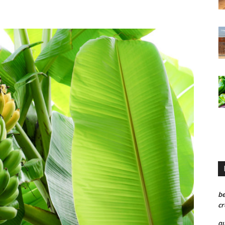
be
cr
qu