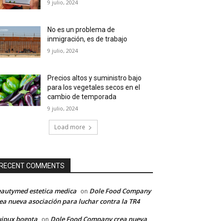
9 julio, 2024
No es un problema de
inmigración, es de trabajo
9 julio, 2024
Precios altos y suministro bajo
para los vegetales secos en el
cambio de temporada
9 julio, 2024
Load more
RECENT COMMENTS
autymed estetica medica
Dole Food Company
on
ea nueva asociación para luchar contra la TR4
ipux bogota
Dole Food Company crea nueva
on