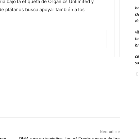
tria bajo la etiqueta de Organics Unlimited y
ba
e plátanos busca apoyar también a los
Or
du
Al
r
he
br
ce
sa
JC
Next article