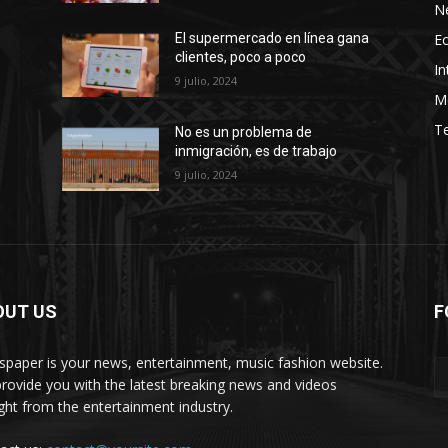
N
E
El supermercado en línea gana
clientes, poco a poco
In
9 julio, 2024
M
T
No es un problema de
inmigración, es de trabajo
9 julio, 2024
OUT US
F
paper is your news, entertainment, music fashion website.
rovide you with the latest breaking news and videos
ight from the entertainment industry.