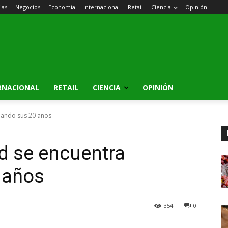
ias
Negocios
Economía
Internacional
Retail
Ciencia
Opinión
RNACIONAL
RETAIL
CIENCIA
OPINIÓN
ejando sus 20 años
d se encuentra
 años
354
0