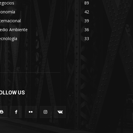
egocios
89
conomía
42
ternacional
39
edio Ambiente
36
ecnología
33
OLLOW US