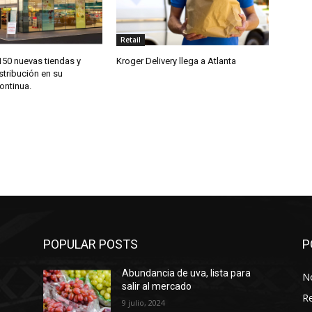
Retail
150 nuevas tiendas y
Kroger Delivery llega a Atlanta
stribución en su
ontinua.
POPULAR POSTS
P
Abundancia de uva, lista para
No
salir al mercado
Re
9 julio, 2024