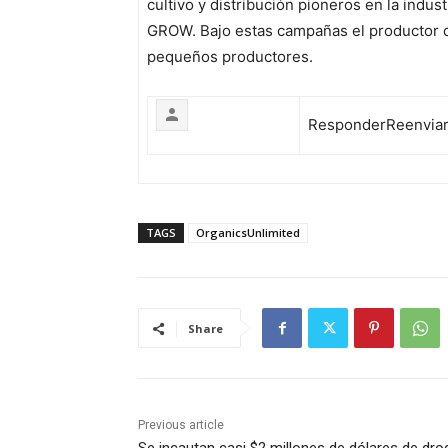
cultivo y distribución pioneros en la indus
GROW. Bajo estas campañas el productor d
pequeños productores.
Responder
Reenvia
TAGS
OrganicsUnlimited
Share
Previous article