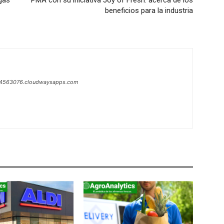
gas
PMA con su iniciativa Joy of Fresh: acerca de los
beneficios para la industria
1-4563076.cloudwaysapps.com