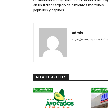
Se incautan casi $2 millones de dólares de dro
en un tráiler cargado de pimientos morrones,
pepinillos y pepinos
admin
https://wordpress-126610
RELATED ARTICLES