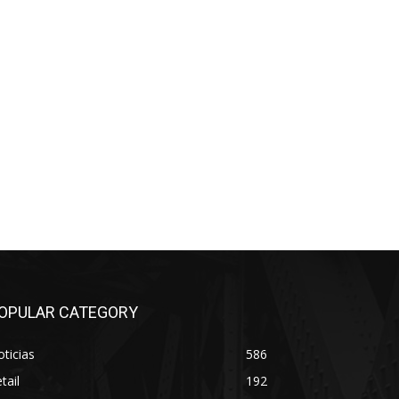
OPULAR CATEGORY
ticias
586
tail
192