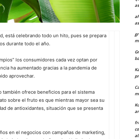
as
ah
as
gr
d, está celebrando todo un hito, pues se prepara
mu
os durante todo el año.
Gr
bá
impios” los consumidores cada vez optan por
ncia ha aumentado gracias a la pandemia de
Ka
bido aprovechar.
pr
Ca
o también ofrece beneficios para el sistema
me
to sobre el fruto es que mientras mayor sea su
Ku
ad de antioxidantes, situación que se presenta
a
fr
co
 años en el negocios con campañas de marketing,
al