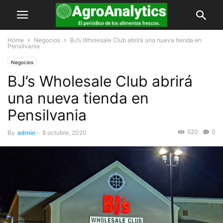
Home
Negocios
BJ’s Wholesale Club abrirá una nueva tienda en
Pensilvania
Negocios
BJ’s Wholesale Club abrirá
una nueva tienda en
Pensilvania
520
0
By
admin
-
8 octubre, 2020