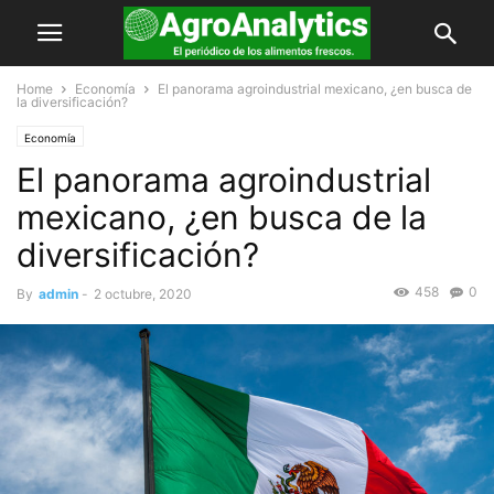
Home
Economía
El panorama agroindustrial mexicano, ¿en busca de
la diversificación?
Economía
El panorama agroindustrial
mexicano, ¿en busca de la
diversificación?
458
0
By
admin
-
2 octubre, 2020