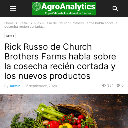
Home
Retail
Rick Russo de Church Brothers Farms habla sobre la
cosecha recién cortada...
Retail
Rick Russo de Church
Brothers Farms habla sobre
la cosecha recién cortada y
los nuevos productos
384
0
By
admin
-
26 septiembre, 2020