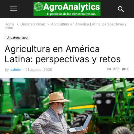
Home
Uncategorized
Agricultura en América Latina: perspectivas y
retos
Uncategorized
Agricultura en América
Latina: perspectivas y retos
877
0
By
admin
-
21 agosto, 2020