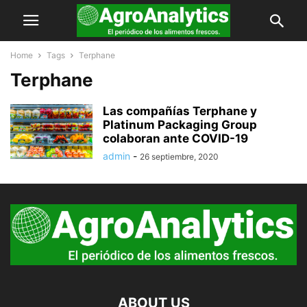
Home
Tags
Terphane
Terphane
Las compañías Terphane y
Platinum Packaging Group
colaboran ante COVID-19
admin
-
26 septiembre, 2020
ABOUT US