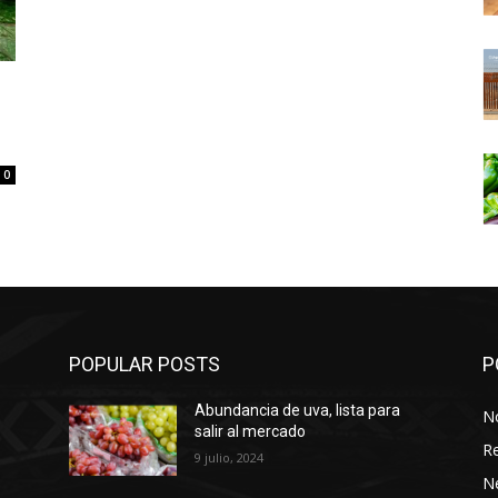
0
POPULAR POSTS
P
Abundancia de uva, lista para
No
salir al mercado
Re
9 julio, 2024
N