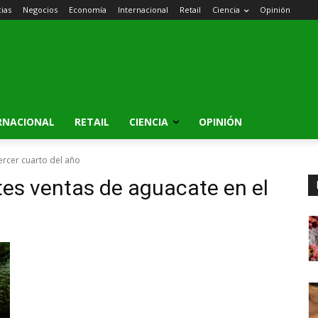
cias
Negocios
Economía
Internacional
Retail
Ciencia
Opinión
RNACIONAL
RETAIL
CIENCIA
OPINIÓN
ercer cuarto del año
tes ventas de aguacate en el