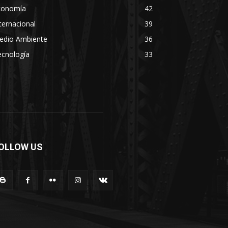
conomía
42
ternacional
39
edio Ambiente
36
ecnología
33
OLLOW US