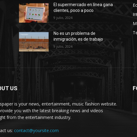
E
El supermercado en línea gana
clientes, poco a poco
In
9 julio, 2024
M
T
No es un problema de
inmigración, es de trabajo
9 julio, 2024
OUT US
F
paper is your news, entertainment, music fashion website.
rovide you with the latest breaking news and videos
ight from the entertainment industry.
act us:
contact@yoursite.com