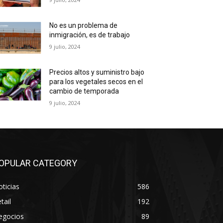
No es un problema de
inmigración, es de trabajo
9 julio, 2024
Precios altos y suministro bajo
para los vegetales secos en el
cambio de temporada
9 julio, 2024
OPULAR CATEGORY
ticias
586
tail
192
egocios
89