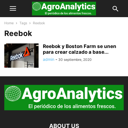
Home
Tags
Reebok
Reebok
Reebok y Boston Farm se unen
para crear calzado a base...
admin
-
30 septiembre, 2020
ABOUT US