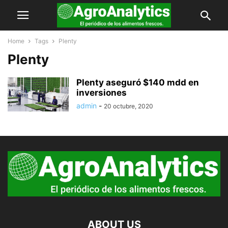
Home
Tags
Plenty
Plenty
Plenty aseguró $140 mdd en
inversiones
admin
-
20 octubre, 2020
ABOUT US