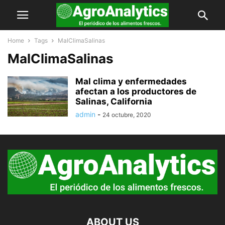
Home
Tags
MalClimaSalinas
MalClimaSalinas
Mal clima y enfermedades
afectan a los productores de
Salinas, California
admin
-
24 octubre, 2020
ABOUT US