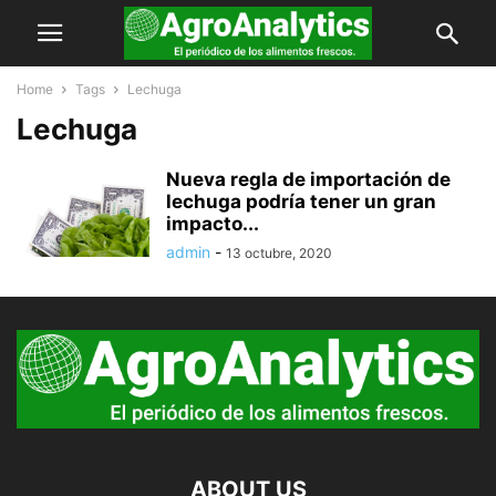
Home
Tags
Lechuga
Lechuga
Nueva regla de importación de
lechuga podría tener un gran
impacto...
admin
-
13 octubre, 2020
ABOUT US