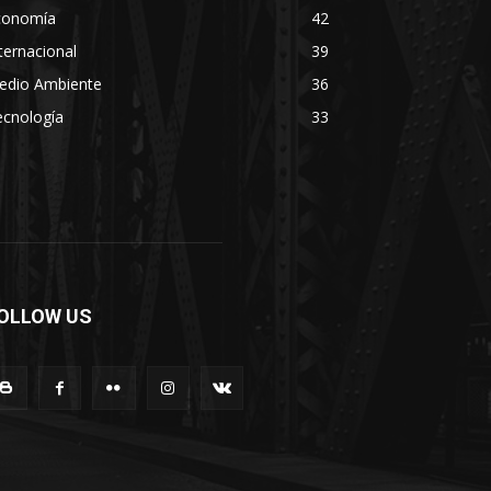
conomía
42
ternacional
39
edio Ambiente
36
ecnología
33
OLLOW US