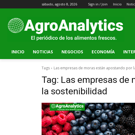
sábado, agosto 8, 2026
Sign in / Join
Inicio
Notic
INICIO
NOTICIAS
NEGOCIOS
ECONOMÍA
INTE
Tags
Las empresas de moras están apostando por la
Tag:
Las empresas de 
la sostenibilidad