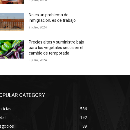
No es un problema de
inmigración, es de trabajo
9 julio, 2024
Precios altos y suministro bajo
para los vegetales secos en el
cambio de temporada
9 julio, 2024
OPULAR CATEGORY
ticias
586
tail
192
egocios
89