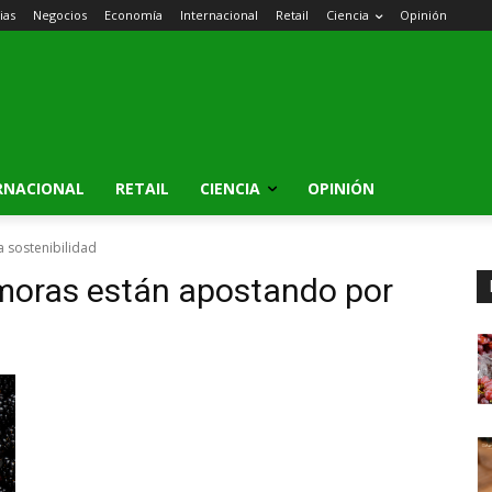
ias
Negocios
Economía
Internacional
Retail
Ciencia
Opinión
RNACIONAL
RETAIL
CIENCIA
OPINIÓN
 sostenibilidad
moras están apostando por