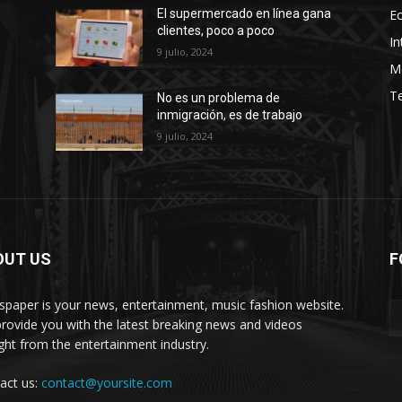
E
El supermercado en línea gana
clientes, poco a poco
In
9 julio, 2024
M
T
No es un problema de
inmigración, es de trabajo
9 julio, 2024
OUT US
F
paper is your news, entertainment, music fashion website.
rovide you with the latest breaking news and videos
ight from the entertainment industry.
act us:
contact@yoursite.com