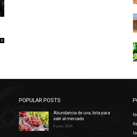
0
POPULAR POSTS
P
Abundancia de uva, lista para
No
salir al mercado
Re
9 julio, 2024
N