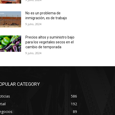
No es un problema de
inmigración, es de trabajo
9 julio, 2024
Precios altos y suministro bajo
para los vegetales secos en el
cambio de temporada
9 julio, 2024
OPULAR CATEGORY
ticias
586
tail
192
egocios
89