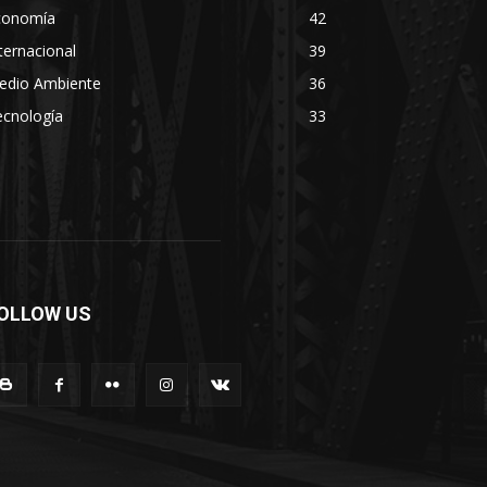
conomía
42
ternacional
39
edio Ambiente
36
ecnología
33
OLLOW US