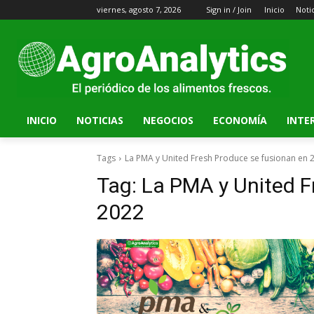
viernes, agosto 7, 2026
Sign in / Join
Inicio
Noti
INICIO
NOTICIAS
NEGOCIOS
ECONOMÍA
INTE
Tags
La PMA y United Fresh Produce se fusionan en 
Tag:
La PMA y United F
2022