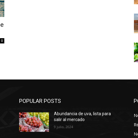
se
0
POPULAR POSTS
P
Abundancia de uva, lista para
No
salir al mercado
Re
9 julio, 2024
N