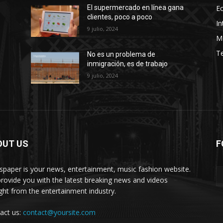
E
El supermercado en línea gana
clientes, poco a poco
In
9 julio, 2024
M
T
No es un problema de
inmigración, es de trabajo
9 julio, 2024
OUT US
F
paper is your news, entertainment, music fashion website.
rovide you with the latest breaking news and videos
ight from the entertainment industry.
act us:
contact@yoursite.com