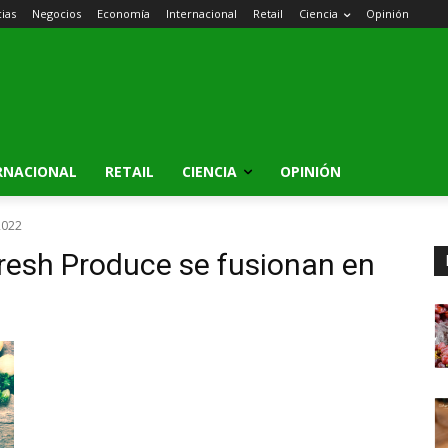
cias
Negocios
Economía
Internacional
Retail
Ciencia
Opinión
RNACIONAL
RETAIL
CIENCIA
OPINIÓN
2022
resh Produce se fusionan en