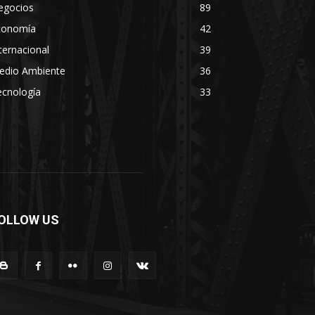
egocios
89
conomía
42
ternacional
39
edio Ambiente
36
ecnología
33
OLLOW US