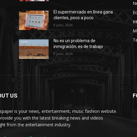
N
E
El supermercado en línea gana
clientes, poco a poco
In
9 julio, 2024
M
T
No es un problema de
inmigración, es de trabajo
9 julio, 2024
OUT US
F
paper is your news, entertainment, music fashion website.
rovide you with the latest breaking news and videos
ight from the entertainment industry.