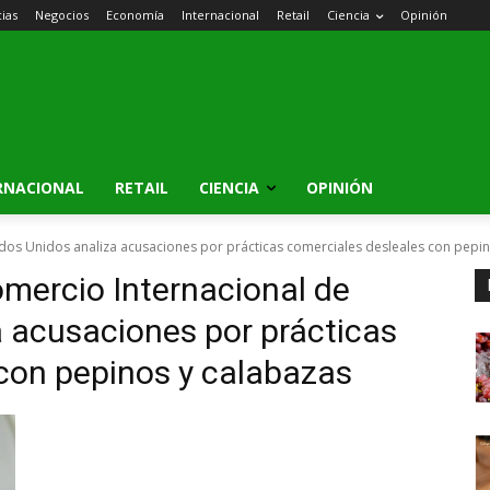
cias
Negocios
Economía
Internacional
Retail
Ciencia
Opinión
RNACIONAL
RETAIL
CIENCIA
OPINIÓN
dos Unidos analiza acusaciones por prácticas comerciales desleales con pepin
mercio Internacional de
 acusaciones por prácticas
con pepinos y calabazas