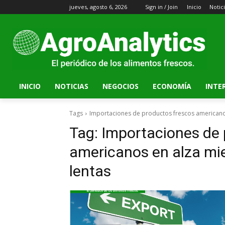
jueves, agosto 6, 2026
Sign in / Join
Inicio
Notic
INICIO
NOTICIAS
NEGOCIOS
ECONOMÍA
INTE
Tags
Importaciones de productos frescos americanos
Tag:
Importaciones de 
americanos en alza mie
lentas