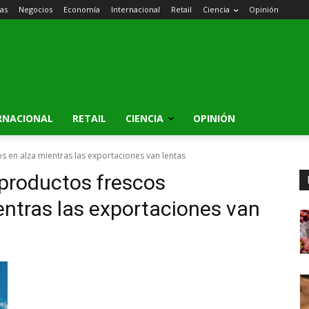
ias
Negocios
Economía
Internacional
Retail
Ciencia
Opinión
RNACIONAL
RETAIL
CIENCIA
OPINIÓN
 en alza mientras las exportaciones van lentas
productos frescos
ntras las exportaciones van