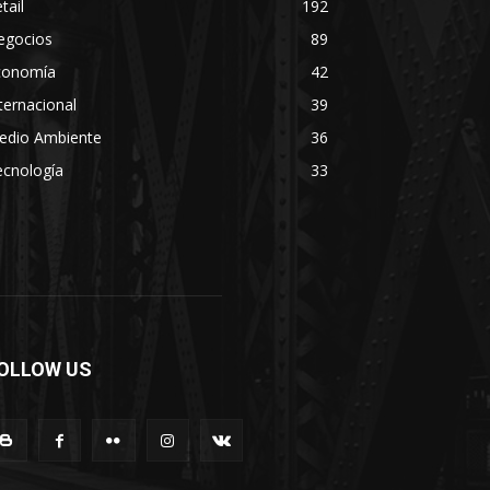
tail
192
egocios
89
conomía
42
ternacional
39
edio Ambiente
36
ecnología
33
OLLOW US