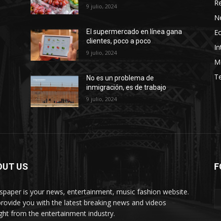
Re
9 julio, 2024
N
E
El supermercado en línea gana
clientes, poco a poco
In
9 julio, 2024
M
T
No es un problema de
inmigración, es de trabajo
9 julio, 2024
OUT US
F
paper is your news, entertainment, music fashion website.
rovide you with the latest breaking news and videos
ight from the entertainment industry.