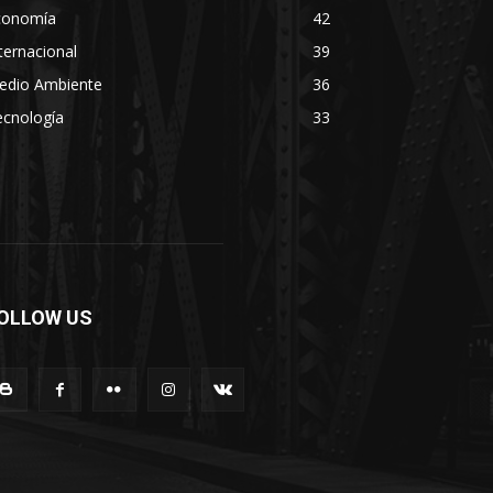
conomía
42
ternacional
39
edio Ambiente
36
ecnología
33
OLLOW US