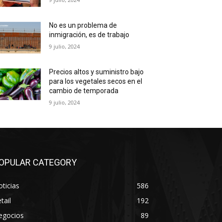
No es un problema de
inmigración, es de trabajo
9 julio, 2024
Precios altos y suministro bajo
para los vegetales secos en el
cambio de temporada
9 julio, 2024
OPULAR CATEGORY
ticias
586
tail
192
egocios
89