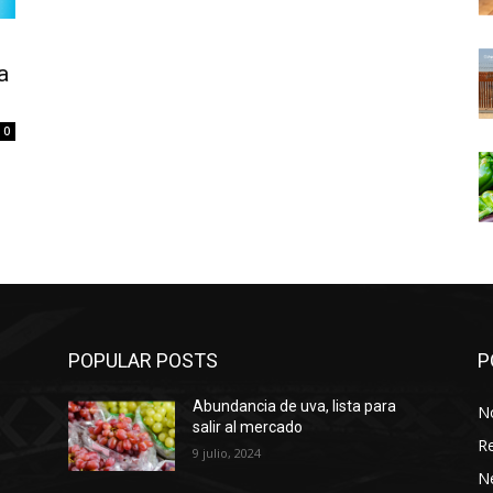
a
0
POPULAR POSTS
P
Abundancia de uva, lista para
No
salir al mercado
Re
9 julio, 2024
N