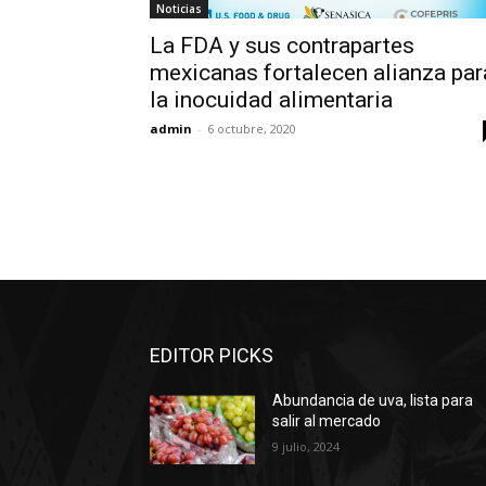
Noticias
La FDA y sus contrapartes
mexicanas fortalecen alianza par
la inocuidad alimentaria
admin
-
6 octubre, 2020
EDITOR PICKS
Abundancia de uva, lista para
salir al mercado
9 julio, 2024