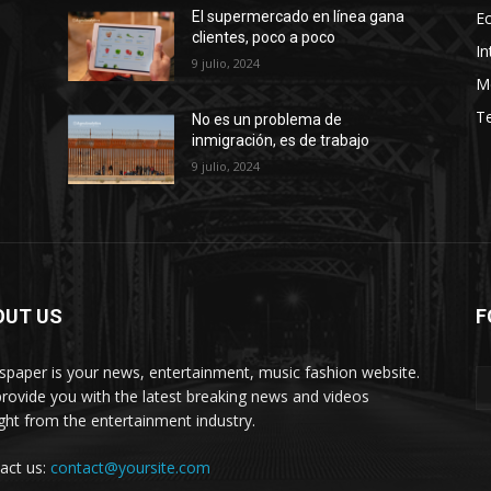
E
El supermercado en línea gana
clientes, poco a poco
In
9 julio, 2024
M
T
No es un problema de
inmigración, es de trabajo
9 julio, 2024
OUT US
F
paper is your news, entertainment, music fashion website.
rovide you with the latest breaking news and videos
ight from the entertainment industry.
act us:
contact@yoursite.com