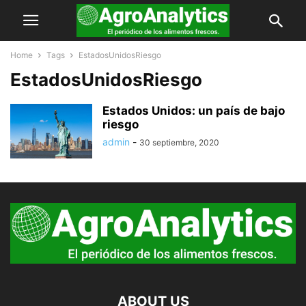
Home
Tags
EstadosUnidosRiesgo
EstadosUnidosRiesgo
Estados Unidos: un país de bajo
riesgo
admin
-
30 septiembre, 2020
ABOUT US