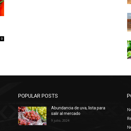
0
POPULAR POSTS
P
Abundancia de uva, lista para
No
salir al mercado
Re
9 julio, 2024
N