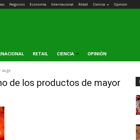
ias
Negocios
Economía
Internacional
Retail
Ciencia
Opinión
RNACIONAL
RETAIL
CIENCIA
OPINIÓN
r auge
o de los productos de mayor