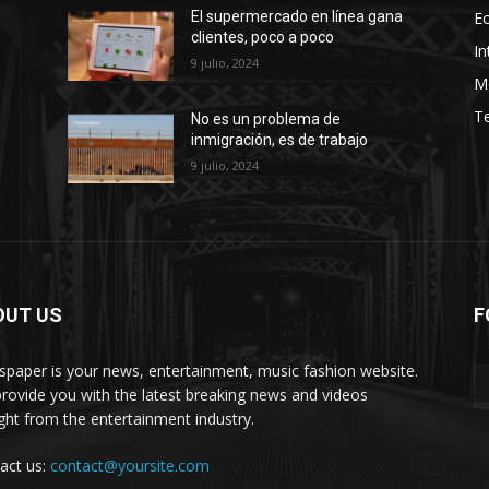
E
El supermercado en línea gana
clientes, poco a poco
In
9 julio, 2024
M
T
No es un problema de
inmigración, es de trabajo
9 julio, 2024
OUT US
F
paper is your news, entertainment, music fashion website.
rovide you with the latest breaking news and videos
ight from the entertainment industry.
act us:
contact@yoursite.com