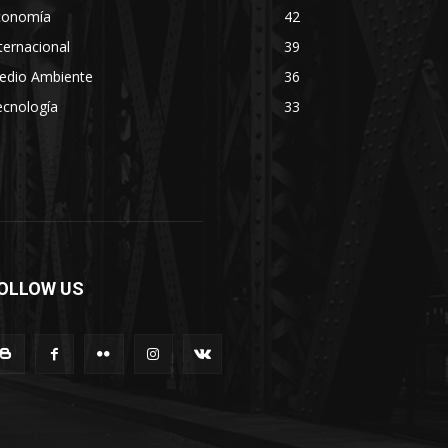
conomía
42
ternacional
39
edio Ambiente
36
ecnología
33
OLLOW US