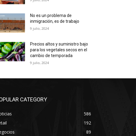
No es un problema de
inmigración, es de trabajo
9 julio, 2024
Precios altos y suministro bajo
para los vegetales secos en el
cambio de temporada
9 julio, 2024
OPULAR CATEGORY
ticias
586
tail
192
egocios
89