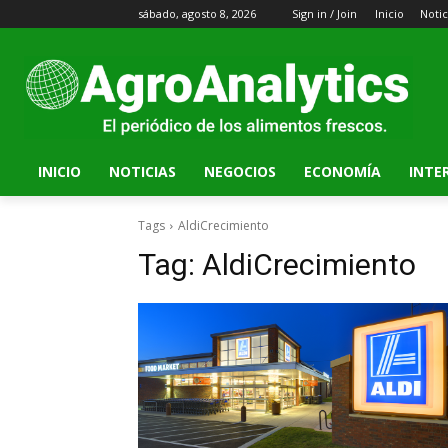
sábado, agosto 8, 2026
Sign in / Join
Inicio
Notic
INICIO
NOTICIAS
NEGOCIOS
ECONOMÍA
INTE
Tags
AldiCrecimiento
Tag:
AldiCrecimiento