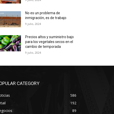
No es un problema de
inmigración, es de trabajo
9 julio, 2024
Precios altos y suministro bajo
para los vegetales secos en el
cambio de temporada
9 julio, 2024
OPULAR CATEGORY
ticias
586
tail
192
egocios
89