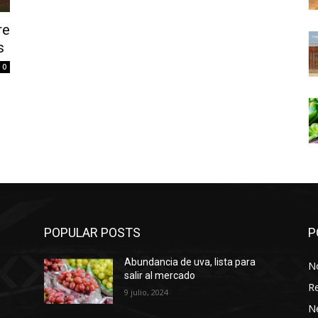
re
s
0
POPULAR POSTS
P
Abundancia de uva, lista para
No
salir al mercado
Re
9 julio, 2024
N