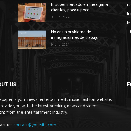
E
El supermercado en línea gana
clientes, poco a poco
In
9 julio, 2024
M
T
No es un problema de
inmigración, es de trabajo
9 julio, 2024
OUT US
F
paper is your news, entertainment, music fashion website.
rovide you with the latest breaking news and videos
ight from the entertainment industry.
act us:
contact@yoursite.com