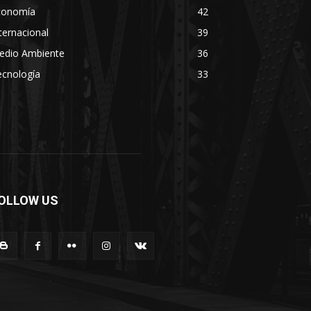
conomía
42
ternacional
39
edio Ambiente
36
ecnología
33
OLLOW US